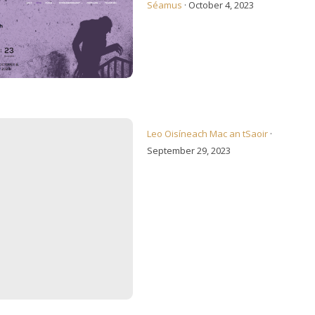
Séamus
·
October 4, 2023
 Faoi Dheoidh
Leo Oisíneach Mac an tSaoir
·
September 29, 2023