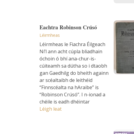
Eachtra
Eachtra Robinson Crúsó
Léirmheas
Léirmheas le Fiachra Éilgeach
Ní’l ann acht cúpla bliadhain
óchoin ó bhí ana-chur-is-
cúiteamh sa dútha so i dtaobh
gan Gaedhilg do bheith againn
ar scéaltaibh de leithéid
“Finnscéalta na hAraibe” is
“Robinson Crúsó”. I n-ionad a
chéile is eadh dhéintar
Eachtra Robinson Crúsó
Léigh leat
Imram