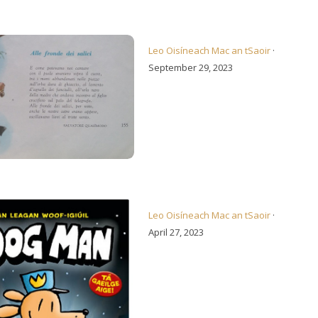
ga na gCrann Sailí
Leo Oisíneach Mac an tSaoir
·
September 29, 2023
chán Nua – Dog Man
Leo Oisíneach Mac an tSaoir
·
April 27, 2023