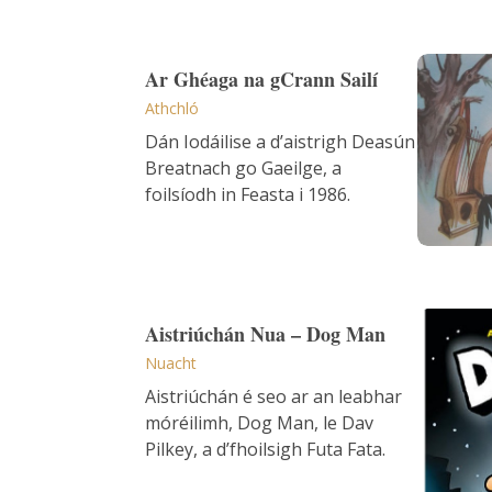
Ar Ghéa
Ar Ghéaga na gCrann Sailí
Athchló
Dán Iodáilise a d’aistrigh Deasún
Breatnach go Gaeilge, a
foilsíodh in Feasta i 1986.
Aistriú
Aistriúchán Nua – Dog Man
Nuacht
Aistriúchán é seo ar an leabhar
móréilimh, Dog Man, le Dav
Pilkey, a d’fhoilsigh Futa Fata.