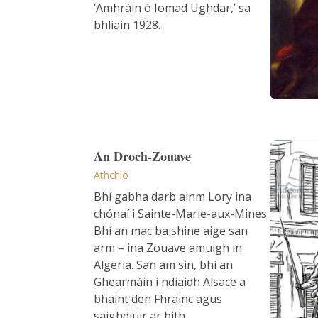
‘Amhráin ó Iomad Ughdar,’ sa
bhliain 1928.
An Droc
An Droch-Zouave
Athchló
Bhí gabha darb ainm Lory ina
chónaí i Sainte-Marie-aux-Mines.
Bhí an mac ba shine aige san
arm – ina Zouave amuigh in
Algeria. San am sin, bhí an
Ghearmáin i ndiaidh Alsace a
bhaint den Fhrainc agus
saighdiúir ar bith