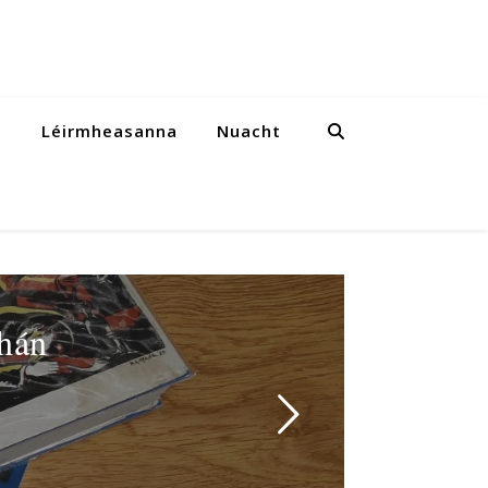
a
Léirmheasanna
Nuacht
chán