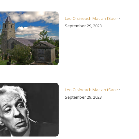
ú fhéin atá ag gabháil tharam
Leo Oisíneach Mac an tSaoir
·
September 29, 2023
 Faire
Leo Oisíneach Mac an tSaoir
·
September 29, 2023