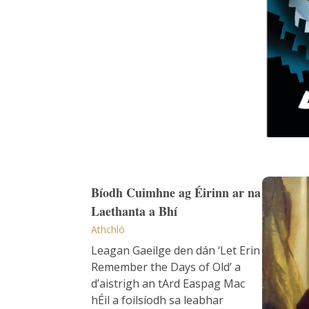
Bíodh C
Bíodh Cuimhne ag Éirinn ar na
Laethanta a Bhí
Athchló
Leagan Gaeilge den dán ‘Let Erin
Remember the Days of Old’ a
d’aistrigh an tArd Easpag Mac
hÉil a foilsíodh sa leabhar