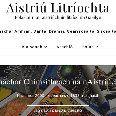
Aistriú Litríochta
Eolaslann an aistriúcháin litríochta Gaeilge
achar Amhrán, Dánta, Drámaí, Gearrscéalta, Síscéalt
Blaiseadh
Athchló
Eolas
achar Cuimsitheach na nAistriú
Nach mór 2000 foilseachán, ó 1833 ar aghaidh
LIOSTA IOMLÁN ANSEO