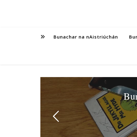
Bunachar na nAistriúchán
Bun
Bun