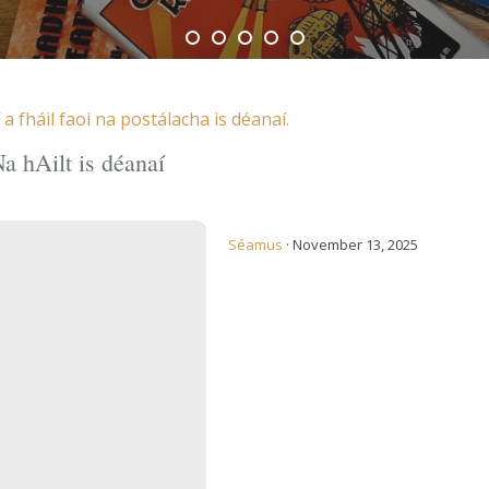
a fháil faoi na postálacha is déanaí.
a hAilt is déanaí
óg Fhéir
Séamus
·
November 13, 2025