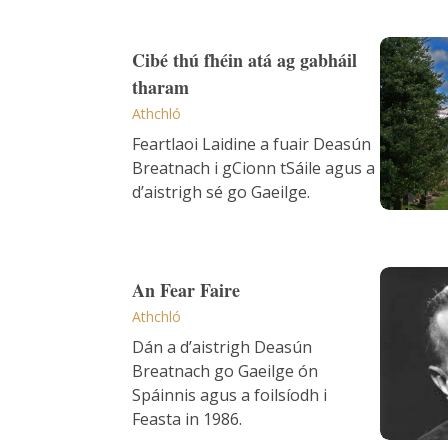
Cibé th
Cibé thú fhéin atá ag gabháil
tharam
Athchló
Feartlaoi Laidine a fuair Deasún
Breatnach i gCionn tSáile agus a
d’aistrigh sé go Gaeilge.
An Fear
An Fear Faire
Athchló
Dán a d’aistrigh Deasún
Breatnach go Gaeilge ón
Spáinnis agus a foilsíodh i
Feasta in 1986.