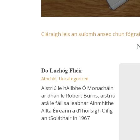
Cláraigh leis an suíomh anseo chun fógraí 
N
Do Luch
Do Luchóg Fhéir
Athchló
,
Uncategorized
Aistriú le hAilbhe Ó Monacháin
ar dhán le Robert Burns, aistriú
atá le fáil sa leabhar Ainmhithe
Allta Éireann a d’fhoilsigh Oifig
an tSoláthair in 1967