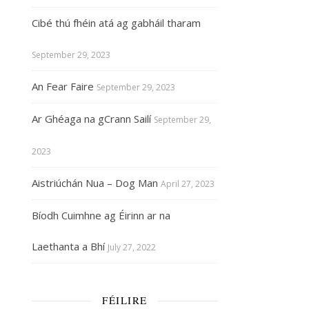
Cibé thú fhéin atá ag gabháil tharam
September 29, 2023
An Fear Faire
September 29, 2023
Ar Ghéaga na gCrann Sailí
September 29,
2023
Aistriúchán Nua – Dog Man
April 27, 2023
Bíodh Cuimhne ag Éirinn ar na
Laethanta a Bhí
July 27, 2022
FÉILIRE