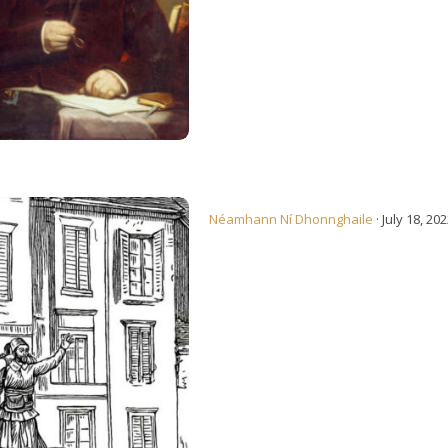
h-Zouave
Néamhann Ní Dhonnghaile
·
July 18, 20