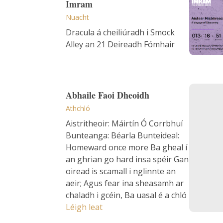
Imram
Nuacht
Dracula á cheiliúradh i Smock
Alley an 21 Deireadh Fómhair
Abhaile
Abhaile Faoi Dheoidh
Athchló
Aistritheoir: Máirtín Ó Corrbhuí
Bunteanga: Béarla Bunteideal:
Homeward once more Ba gheal í
an ghrian go hard insa spéir Gan
oiread is scamall i nglinnte an
aeir; Agus fear ina sheasamh ar
chaladh i gcéin, Ba uasal é a chló
Abhaile Faoi Dheoidh
Léigh leat