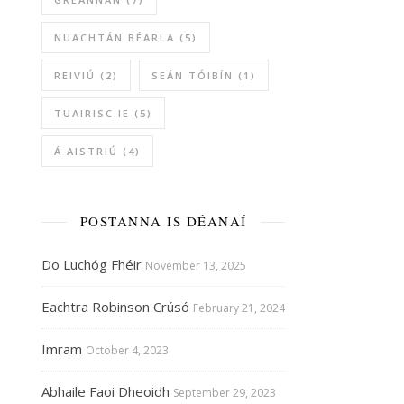
NUACHTÁN BÉARLA
(5)
REIVIÚ
(2)
SEÁN TÓIBÍN
(1)
TUAIRISC.IE
(5)
Á AISTRIÚ
(4)
POSTANNA IS DÉANAÍ
Do Luchóg Fhéir
November 13, 2025
Eachtra Robinson Crúsó
February 21, 2024
Imram
October 4, 2023
Abhaile Faoi Dheoidh
September 29, 2023